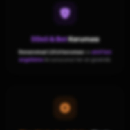
DDoS & Bot
Koruması
Donanımsal L3/L4 koruması
ve
aktif bot
engelleme
ile sunucunuz her an güvende.