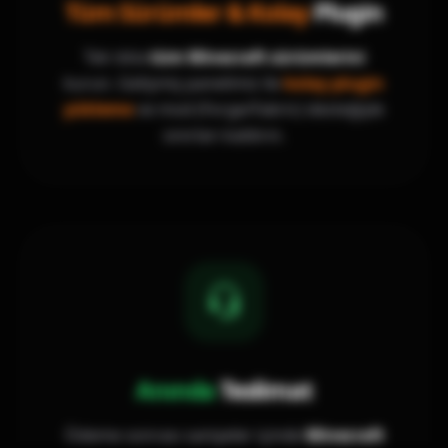
Tüm Sürümler & Kolay
Plugin
Tek tıkla
tüm Minecraft sürümlerini
kurun. Gelişmiş panelimiz ile
kolay plugin
yükleme
ve mod (Forge/Fabric) desteğiyle
sınırları kaldırın.
Anında
Teslimat
Ödeme sonrası saniyeler içinde
Minecraft