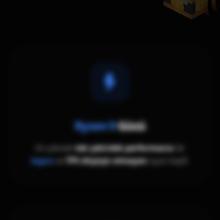
Ryzen 9
Gücü
En yüksek
tek çekirdek performansı
ile
lagsız
ve
TPS düşüşü olmayan
oyun keyfi.