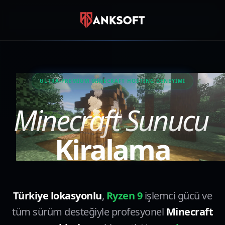
SIZE NASIL YARDIMCI OLALIM?
Canlı Destek
Anında sohbet
ULTRA-PREMIUM MINECRAFT HOSTING DENEYIMI
WhatsApp
0850 885 10 17
Minecraft Sunucu
Destek Talebi
Kiralama
Ticket oluştur
Türkiye lokasyonlu
,
Ryzen 9
işlemci gücü ve
tüm sürüm desteğiyle profesyonel
Minecraft