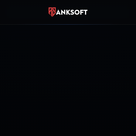
SIZE NASIL YARDIMCI OLALIM?
Canlı Destek
Anında sohbet
WhatsApp
0850 885 10 17
Destek Talebi
Ticket oluştur