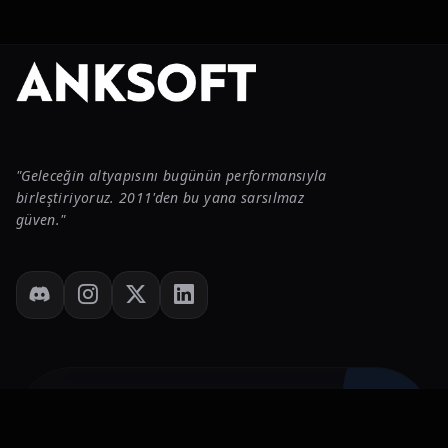
"Geleceğin altyapısını bugünün performansıyla
Anasayfa
birleştiriyoruz. 2011'den bu yana sarsılmaz
güven."
Destek
Panel
Menü
WEB HOSTING