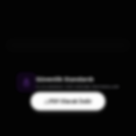
Güvenlik Standardı
ULUSLARARASI VERI KORUMA PROTOKOLLERI
PDF Olarak İndir