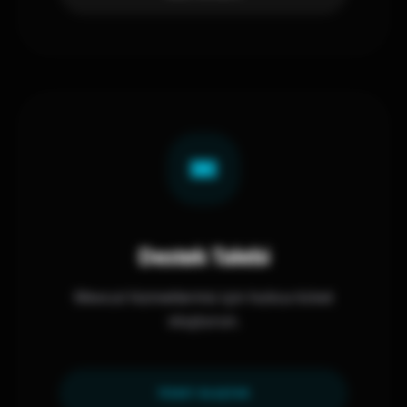
Destek Talebi
Mevcut hizmetleriniz için hızlıca ticket
oluşturun.
TICKET OLUŞTUR