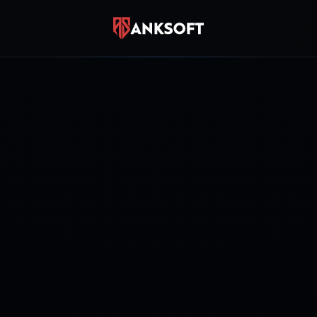
SIZE NASIL YARDIMCI OLALIM?
Canlı Destek
Anında sohbet
WhatsApp
0850 885 10 17
Destek Talebi
Ticket oluştur