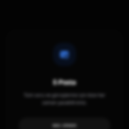
E-Posta
Tüm soru ve görüşleriniz için bize her
zaman yazabilirsiniz.
MAIL GÖNDER