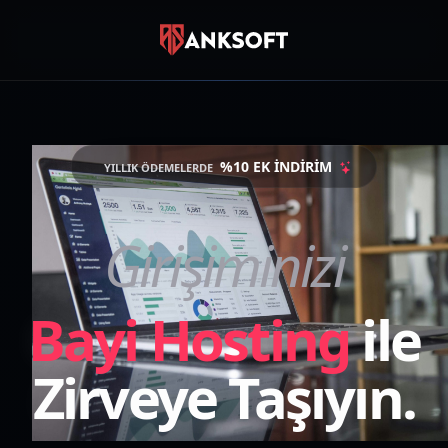
SIZE NASIL YARDIMCI OLALIM?
Canlı Destek
Anında sohbet
%10 EK İNDIRIM
YILLIK ÖDEMELERDE
WhatsApp
0850 885 10 17
Girişiminizi
Destek Talebi
Ticket oluştur
Bayi Hosting
ile
Zirveye Taşıyın.