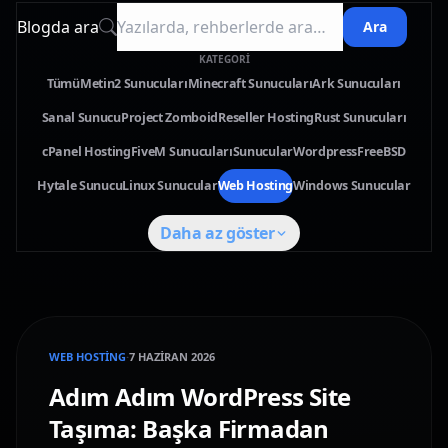
Blogda ara
Ara
KATEGORI
Tümü
Metin2 Sunucuları
Minecraft Sunucuları
Ark Sunucuları
Sanal Sunucu
Project Zomboid
Reseller Hosting
Rust Sunucuları
cPanel Hosting
FiveM Sunucuları
Sunucular
Wordpress
FreeBSD
Hytale Sunucu
Linux Sunucular
Web Hosting
Windows Sunucular
Daha az göster
WEB HOSTING
·
7 HAZIRAN 2026
Adım Adım WordPress Site
Taşıma: Başka Firmadan