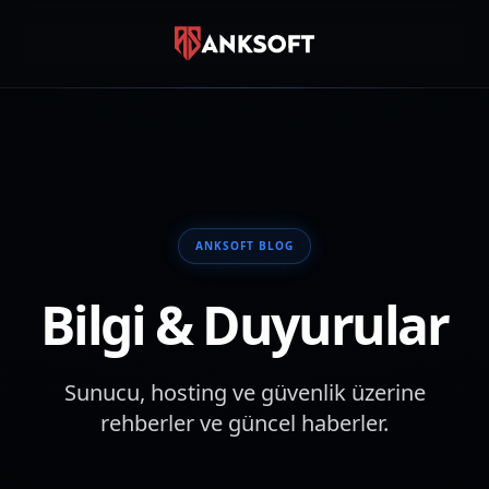
SIZE NASIL YARDIMCI OLALIM?
Canlı Destek
Anında sohbet
WhatsApp
0850 885 10 17
ANKSOFT BLOG
Destek Talebi
Bilgi & Duyurular
Ticket oluştur
Sunucu, hosting ve güvenlik üzerine
rehberler ve güncel haberler.