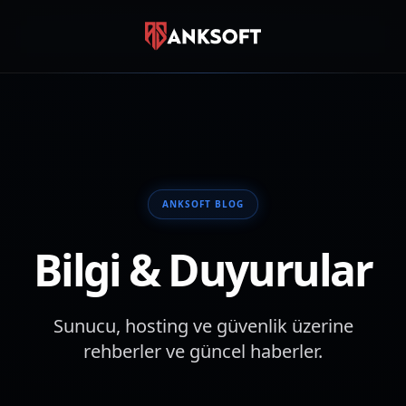
SIZE NASIL YARDIMCI OLALIM?
Canlı Destek
Anında sohbet
WhatsApp
0850 885 10 17
ANKSOFT BLOG
Destek Talebi
Bilgi & Duyurular
Ticket oluştur
Sunucu, hosting ve güvenlik üzerine
rehberler ve güncel haberler.