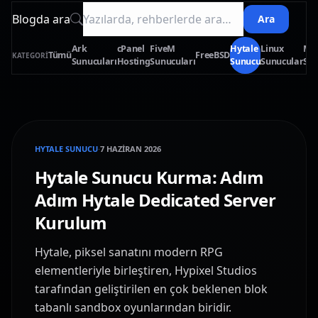
Blogda ara
Ara
Ark
cPanel
FiveM
Hytale
Linux
Met
Tümü
FreeBSD
KATEGORI
Sunucuları
Hosting
Sunucuları
Sunucu
Sunucular
Sun
HYTALE SUNUCU
·
7 HAZIRAN 2026
Hytale Sunucu Kurma: Adım
Adım Hytale Dedicated Server
Kurulum
Hytale, piksel sanatını modern RPG
elementleriyle birleştiren, Hypixel Studios
tarafından geliştirilen en çok beklenen blok
tabanlı sandbox oyunlarından biridir.