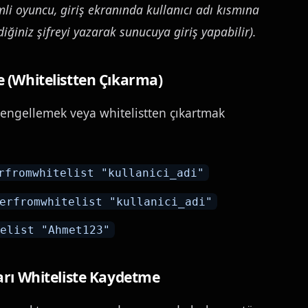
i oyuncu, giriş ekranında kullanıcı adı kısmına
diğiniz şifreyi yazarak sunucuya giriş yapabilir).
 (Whitelistten Çıkarma)
engellemek veya whitelistten çıkartmak
rfromwhitelist "kullanici_adi"
erfromwhitelist "kullanici_adi"
telist "Ahmet123"
arı Whiteliste Kaydetme