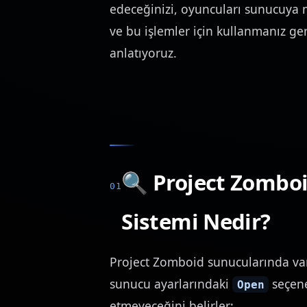
edeceğinizi, oyuncuları sunucuya na
ve bu işlemler için kullanmanız ge
anlatıyoruz.
🔍 Project Zomboid
Sistemi Nedir?
Project Zomboid sunucularında varsa
sunucu ayarlarındaki
seçene
Open
etmeyeceğini belirler: