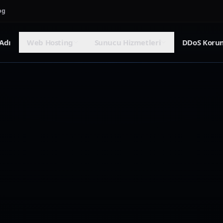
og
Adı
Web Hosting
Sunucu Hizmetleri
DDoS Koru