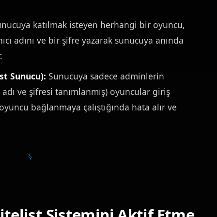
nucuya katılmak isteyen herhangi bir oyuncu,
nıcı adını ve bir şifre yazarak sunucuya anında
.
st Sunucu):
Sunucuya sadece adminlerin
ı adı ve şifresi tanımlanmış) oyuncular giriş
r oyuncu bağlanmaya çalıştığında hata alır ve
telist Sistemini Aktif Etme