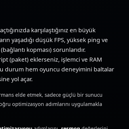
tığınızda karşılaştığınız en büyük
arın yaşadığı düşük FPS, yüksek ping ve
(bağlantı kopması) sorunlarıdır.
pt (paket) eklerseniz, işlemci ve RAM
 Bu durum hem oyuncu deneyimini baltalar
e yol açar.
rmans elde etmek, sadece güçlü bir sunucu
doğru optimizasyon adımlarını uygulamakla
ptimizasyonu
adımlarını,
resmon
değerlerini