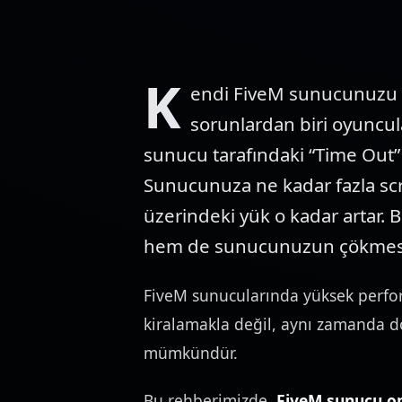
K
endi FiveM sunucunuzu aç
sorunlardan biri oyuncul
sunucu tarafındaki “Time Out” 
Sunucunuza ne kadar fazla scri
üzerindeki yük o kadar artar.
hem de sunucunuzun çökmesin
FiveM sunucularında yüksek perfo
kiralamakla değil, aynı zamanda 
mümkündür.
Bu rehberimizde,
FiveM sunucu o