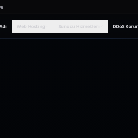
og
Adı
Web Hosting
Sunucu Hizmetleri
DDoS Koru