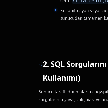
(Örn:
Citizen.Wait(1
Kullanılmayan veya sade
sunucudan tamamen kal
2. SQL Sorguların
Kullanımı)
Sunucu taraflı donmaların (lag/spi
sorgularının yavaş çalışması ve ana 