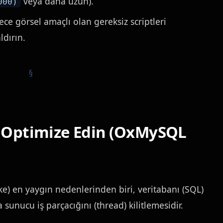
veya daha uzun).
000)
ce görsel amaçlı olan gereksiz scriptleri
dırın.
ı Optimize Edin (OxMySQL
ke) en yaygın nedenlerinden biri, veritabanı (SQL)
sunucu iş parçacığını (thread) kilitlemesidir.