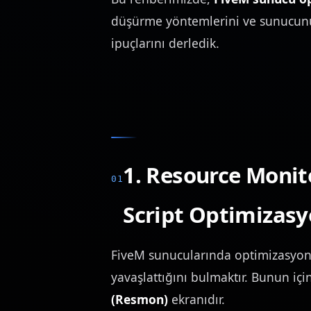
düşürme yöntemlerini ve sunucunuz
ipuçlarını derledik.
1. Resource Monit
Script Optimizas
FiveM sunucularında optimizasyonu
yavaşlattığını bulmaktır. Bunun iç
(Resmon)
ekranıdır.