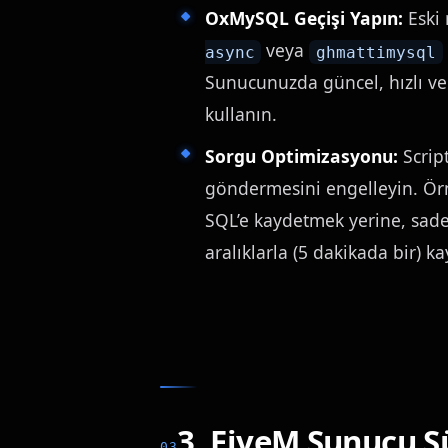
OxMySQL Geçişi Yapın:
Eski 
veya
async
ghmattimysql
Sunucunuzda güncel, hızlı ve
kullanın.
Sorgu Optimizasyonu:
Script
göndermesini engelleyin. Ör
SQL’e kaydetmek yerine, sade
aralıklarla (5 dakikada bir) k
3. FiveM Sunucu S