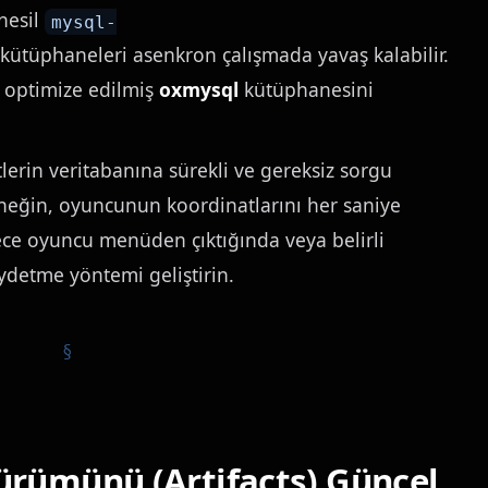
nesil
mysql-
kütüphaneleri asenkron çalışmada yavaş kalabilir.
 optimize edilmiş
oxmysql
kütüphanesini
lerin veritabanına sürekli ve gereksiz sorgu
neğin, oyuncunun koordinatlarını her saniye
ce oyuncu menüden çıktığında veya belirli
aydetme yöntemi geliştirin.
ürümünü (Artifacts) Güncel