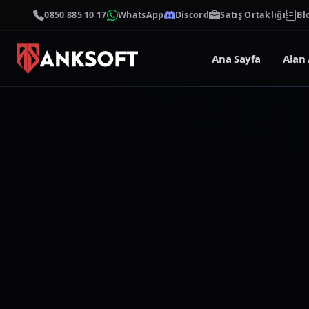
0850 885 10 17
WhatsApp
Discord
Satış Ortaklığı
Bl
Ana Sayfa
Alan 
AnkSOFT
Yayıncı