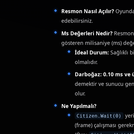
Resmon Nasıl Açılır?
Oyunday
edebilirsiniz.
Ms Değerleri Nedir?
Resmon e
gösteren milisaniye (ms) değer
İdeal Durum:
Sağlıklı b
olmalıdır.
Darboğaz:
0.10 ms ve 
demektir ve sunucu gen
olur.
Ne Yapılmalı?
yeri
Citizen.Wait(0)
(frame) çalışması gerek